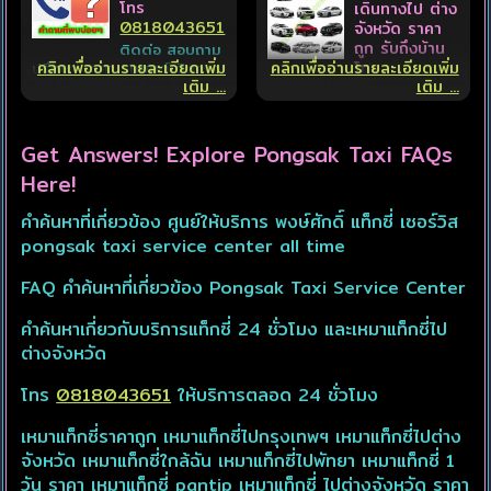
โทร
เดินทางไป ต่าง
เข้าสู่เวปไซต์
0818043651
จังหวัด ราคา
Pongsaktaxiservice เพื่อ
ถูก รับถึงบ้าน
ติดต่อ สอบถาม
การเดินทาง ท่องเที่ยวและผัก
โทร
คลิกเพื่ออ่านรายละเอียดเพิ่ม
คลิกเพื่ออ่านรายละเอียดเพิ่ม
ปรึกษา ราคา รถยนต์เดินทาง
การเดินทางเป็นอย่างไรบ้าง
ผ่อน ด้วยบริการทางด้านการ
เติม ...
เติม ...
0818043651
ฟรี ไม่มีค่าใช้จ่ายใดๆทั้งสิ้น
ครับ คนขับรถบริการดีหรือไม่
เดินทางที่มีคุณภาพ ทั้งรถที่
พึงพอใจเรียกใช้บริการได้
โปรดแจ้งให้ทางศูนย์ทราบ
ราคา แท็กซี่เหมา [เร็วที่สุด
สะอาด เน้นความสะดวกสบาย
ตลอด 24 ชั่วโมง
ด้วย เพื่อปรับปรุงในโอกาสต่อ
ไม่มีอ้อม]
คนขับสุภาพ บริการเป็นกันเอง
ไป
Get Answers! Explore Pongsak Taxi FAQs
มีประสพการณ์ทางด้านการขับ
แนะนำขั้นตอน เรียกรถแท็กซี่
ค่าบริการเริ่มต้น 250 บาท
รถมากกว่า 10 ปีขึ้นไป มี
ด่วนๆ
Here!
ทางศูนย์มีการประเมินคนขับ
ระบบ GPS ติดตามรถแบบเรี
เรียกแท็กซี่เร่งด่วน หรือ จอง
ระยะทางเกิน 100/กิโลเมตร
ทุกเดือนครับ
ยลไทม์ตลอดการเดินทาง
ล่วงหน้า เพื่อความสะดวกและ
ละ 10 บาท
คำค้นหาที่เกี่ยวข้อง ศูนย์ให้บริการ พงษ์ศักดิ์ แท็กซี่ เซอร์วิส
ลูกค้าจึงมั่นใจตลอดการเดิน
รวดเร็ว ทำตามขั้นตอน ดังนี้
ขอบคุณมากครับ คุณลูกค้า
pongsak taxi service center all time
ทาง อย่างมั่นใจ
ระยะทางเกิน 250/กิโลเมตร
ใช้บริการครั้งถัดไป ติดต่อ
🚖 กดปุ่มแอด LINE
Taxi OK
ละ 9 บาท
ศูนย์บริการจองรถแท็กซี่โทร
บริการโดยทืมงาน
Pongsak
ID :
@424rfnbg
FAQ คำค้นหาที่เกี่ยวข้อง Pongsak Taxi Service Center
0818043651 ได้โดยตรง
Pongsaktaxiservice ที่มี
ระยะทางเกิน 600 /กิโลเมตร
🚖 แชร์ตำแหน่ง หรือ
เลยนะครับ ยินดีให้บริการทั้ง
ความชำนาญด้านการขับรถ ที่
ละ 8 บาท
location
ไปและกลับมีบริการทั่วทุกพื้นที่
คำค้นหาเกี่ยวกับบริการแท็กซี่ 24 ชั่วโมง และเหมาแท็กซี่ไป
มีประสบการ-ขับรถสาธารณะ
🚖 แจ้งรายละเอียดปลายทางที่
ตลอด 24 ชั่วโมงขอบคุณ
ต่างจังหวัด
จองไปกลับในวันเดียวกัน
มากกว่า (10 ปี) เราเน็น
จะไป
ครับ
ส่วนลดสูงสุด25%
คุณภาพมากกว่าปริมาณ ที่
🚖 แจ้งจำนวนผู้โดยสาร
สามารถควบคุบใด้สะดวก
โทร
0818043651
ให้บริการตลอด 24 ชั่วโมง
🚖 เลือกรถ ขนาดรถ ที่
https://www.pongsaktax
จองไปและกลับ วันถัดไป
ปลอดภัยติดต่อสื่อสารและ
ต้องการ
iservicecenter.com/
ส่วนลด 10%
ติดตามการเดินทางใด้ตลอด
🚖 รับการเสนอราคาหรือราคา
เหมาแท็กซี่ราคาถูก เหมาแท็กซี่ไปกรุงเทพฯ เหมาแท็กซี่ไปต่าง
เวลาระบบGPSติดตาม
ที่เคยใช้บริการ
จองรถแท็กซี่ต่างจังหวัด
จังหวัด เหมาแท็กซี่ใกล้ฉัน เหมาแท็กซี่ไปพัทยา เหมาแท็กซี่ 1
และGPSนำทาง จึงมั่นใจใน
🚖 ชำระค่าบริการบางส่วน
มัดจำ 20%
วัน ราคา เหมาแท็กซี่ pantip เหมาแท็กซี่ ไปต่างจังหวัด ราคา
ความปลอดภัยถึงที่หมายด้วย
(มัดจำ) 10-20%