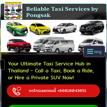
Reliable Taxi Services by
Pongsak
เมนู
Your Ultimate Taxi Service Hub in
Thailand - Call a Taxi, Book a Ride,
or Hire a Private SUV Now!
กดโทรเลยตอนนี้ +66818043651