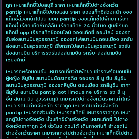
ความรวดเร็วไม่เสียเวลาการ
ถูก เหมาแท็กซี่ไปชลบุรี ราคา เหมาแท็กซี่ไปต่างจังหวัด
🚖 รอรับข้อมูลคนขับ พร้อม
ตรวจสอบ..โปรโมชั่นประจำ
เดินทางพนักงานขับรถทุกท่าน
รูปรถ ที่จะไปรับ
เดือน
pantip เหมาแท็กซี่ไปบางแสน ราคา จองแท็กซี่ล่วงหน้า จอง
ได้ผ่านการตรวจสอบ
🚖 ตรวจสอบข้อมูลคนขับที่ได้
แท็กซี่ล่วงหน้าไปสนามบิน pantip จองแท็กซี่ไปพัทยา เรียก
โดย
กองประวัติ
อัตราค่าบริการ ยกเว้น ภาค
รับ ก่อนขึ้นรถ
อาชญากรรมจากสำนักงาน
แท็กซี่ เรียกแท็กซี่ใกล้ฉัน เรียกแท็กซี่ 24 ชั่วโมง ศูนย์เรียก
เหนือ และภาคใต้
ตำรวจแห่งชาติ
เรียบร้อย
คุณจะรู้ผลภายใน 5 นาที
แท็กซี่ app เรียกแท็กซี่ออนไลน์ จองแท็กซี่ ออนไลน์ จองรถ
ติดต่อสอบถาม แอด line
แล้วพร้อมประกันภัยสำหรับผู้
สำหรับการจองเร่งด่วน
รับส่งสนามบินสุวรรณภูมิ จองรถไฟสนามบินดอนเมือง รถรับ
ติดต่อเราด่วนๆ
โดยสารทุกท่านจึงมั่นใจใน
ทางทีมงานกำลังปรับปรุงเพิ่ม
ส่งสนามบินสุวรรณภูมิ เรียกรถไปสนามบินสุวรรณภูมิ รถรับ
ความปลอดภัยยิ่งขึ้น รถเก๋ง
เติมขยายสาขา รองรับการ
คุ้มครองผู้โดยสาร4ท่าน(ไม่
ส่งสนามบิน บริการรถรับส่งสนามบิน รถรับ-ส่งสนามบิน
บริการทั่วประเทศ
รวมคนขับ)รถแวน 5 D
เชียงใหม่
Pongsak Taxi Service
คุ้มครองผู้โดยสาร6ท่าน(ไม่
Center Thailand
รวมคนขับ)
เหมารถพร้อมคนขับ เหมารถเที่ยวในพัทยา เช่ารถพร้อมคนขับ
ช่องทางติดต่อ Call Center
ผู้หญิง ลีมูซีน สนามบินบัตรเครดิต จองรถ ลี มู ซีน ลีมูซีน
Thailand
สนามบินสุวรรณภูมิ จองรถลีมูซีน ดอนเมือง รถลีมูซีน ราคา
ติดตาม ข่าวสาร โปรโมชั่น
Call :
+66818043651
ติดต่อสอบถาม ราคา เลือกใช้
ลีมูซีน สนามบิน pantip aot limousine บริการ รถ ลี มู
บริการได้ตลอด 24 ชั่วโมง
ซีน สนาม บิน สุวรรณภูมิ เหมารถไปต่างจังหวัดราคาเท่าไหร่
Link Line ID : @424rfnbg
สแกนคิวอาร์โค้ด Scan QR
เหมา รถไปต่างจังหวัด ราคาถูก เหมารถไปต่างจังหวัด
https://lin.ee/9EfhyFQ
Code เพิ่มเพื่อน ด้านล่าง
pantip เหมารถส่วนตัว เหมารถแท็กซี่ เหมารถราคาถูก เหมา
รถตู้ไปต่างจังหวัด นั่งแท็กซี่ข้ามจังหวัด เหมาแท็กซี่ ไปต่าง
Link Page facebook
จังหวัดราคาถูก 24 ชั่วโมง ด่วนได้ เดินทางทันที จ้างรถไป
www.facebook.com/pong
sak.chomchuen
ต่างจังหวัดราคา เหมารถเก๋งไปต่างจังหวัด เหมาแท็กซี่ไปต่าง