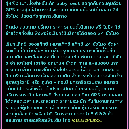
ผู้หญิง เบาะนั่งสำหรับเด็ก baby seat รถทุกคันควบคุมด้วย
GPS ทางศูนย์สามารถประสานงานกับคนขับรถได้ตลอด 24
ชั่วโมง ปลอดภัยทุกการเดินทาง
ติดต่อ สอบถาม ปรึกษา ราคา รถยนต์เดินทาง ฟรี ไม่มีค่าใช้
จ่ายใดๆทั้งสิ้น พึงพอใจเรียกใช้บริการได้ตลอด 24 ชั่วโมง
เรียกแท็กซี่ จองแท็กซี่ เหมาแท็กซี่ แท็กซี่ 24 ชั่วโมง จัดหา
รถแท็กซี่ไปต่างจังหวัด กลับกรุงเทพฯ บริการแท็กซี่รับส่ง
สนามบิน และเมืองท่องเที่ยวต่างๆ เช่น พัทยา บางแสน หัวหิน
ชะอำ เขาใหญ่ เขาค้อ อุทยานฯ น้ำตก ทะเล แหลมงอบ เกาะ
ช้าง เกาะล้าน เกาะเสม็ด รับส่งโรงแรมที่พักต่างๆ จากสนาม
บิน บริการจัดหารถรับส่งสนามบิน จัดหารถรับส่งต่างจังหวัด
สุราษฎร์ธานี หรือ ภูเก็ต + กระบี่ นครศรีธรรมราช เหมารถ
แท็กซี่ไปต่างจังหวัด ทั่วประเทศไทย ด้วยรถยนต์ทุกขนาด
บริการรถรุ่นใหม่สภาพดี มีระบบควบคุมด้วย GPS ตรวจสอบ
ได้ตลอดเวลา และรถสะอาด ราคาประหยัด กับทีมงานคุณภาพ
รวมศูนย์ผู้ประกอบการ เจ้าของรถแท็กซี่ผู้มีใจรักงานบริการ
จากทุกจังหวัด พร้อมให้บริการคุณ มากกว่า 5,000 คัน
สอบถาม รายละเอียดเพิ่มเติม โทร
0818043651