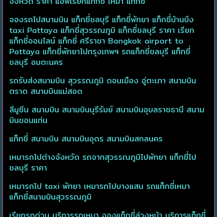
จังหวัด ราคา แอพเรียกแท็กซี่ เหมา แท็กซี่
WeChat ID :
จองรถไปสนามบิน แท็กซี่ชลบุรี แท็กซี่พัทยา แท็กซี่บ้านบึง
taxiservicepongsak
taxi Pattaya แท็กซี่สุวรรณภูมิ แท็กซี่ชลบุรี ราคา เรียก
Link www.เว็บไซต์
แท็กซี่ออนไลน์ แท็กซี่ ศรีราชา Bangkok airport to
https://www.pongsaktax
Pattaya แท็กซี่พัทยาไปกรุงเทพฯ รถแท็กซี่ชลบุรี แท็กซี่
iservicecenter.com
ชลบุรี อมตะนคร
Pongsak Taxi Service
Center Thailand
รถรับส่งสนามบิน สุวรรณภูมิ ดอนเมือง อู่ตะเภา สนามบิน
ตราด สนามบินแม่สอด
ลีมูซีน สนามบิน สนามบินบุรีรัมย์ สนามบินอุบลราชธานี สนาม
บินขอนแก่น
แท็กซี่ สนามบิน สนามบินอุดร สนามบินสกลนคร
เหมารถไปต่างจังหวัด รถจากสุวรรณภูมิไปพัทยา แท็กซี่ไป
ชลบุรี ราคา
เหมารถไป taxi พัทยา เหมารถไปบางแสน รถแท็กซี่เหมา
แท็กซี่สนามบินสุวรรณภูมิ
เรียกรถด่วน บริการรถเหมา จองแท็กซี่ล่วงหน้า บริการแท็กซี่