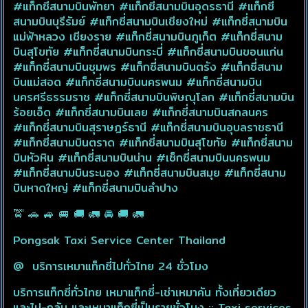
#แท็กซี่สนามบินพัทยา #แท็กซี่สนามบินอุดรธานี #แท็กซี่
สนามบินบุรีรัมย์ #แท็กซี่สนามบินเชียงใหม่ #แท็กซี่สนามบิน
แม่ฟ้าหลวง เชียงราย #แท็กซี่สนามบินภูเก็ต #แท็กซี่สนาม
บินสุโขทัย #แท็กซี่สนามบินกระบี่ #แท็กซี่สนามบินขอนแก่น
#แท็กซี่สนามบินชุมพร #แท็กซี่สนามบินตรัง #แท็กซี่สนาม
บินแม่สอด #แท็กซี่สนามบินนครพนม #แท็กซี่สนามบิน
นครศรีธรรมราช #แท็กซี่สนามบินพิษณุโลก #แท็กซี่สนามบิน
ร้อยเอ็ด #แท็กซี่สนามบินเลย #แท็กซี่สนามบินสกลนคร
#แท็กซี่สนามบินสุราษฎร์ธานี #แท็กซี่สนามบินอุบลราชธานี
#แท็กซี่สนามบินตราด #แท็กซี่สนามบินสุโขทัย #แท็กซี่สนาม
บินหัวหิน #แท็กซี่สนามบินน่าน #เซ็กซี่สนามบินนครพนม
#แท็กซี่สนามบินระนอง #แท็กซี่สนามบินสมุย #แท็กซี่สนาม
บินหาดใหญ่ #แท็กซี่สนามบินลำปาง
🚖 🚗 🚙 🚐 🚚 🚛 🚘 🚚 🚛
Pongsak Taxi Service Center Thailand
@ บริการเหมาแท็กซี่ไปทั่วไทย 24 ชั่วโมง
บริการแท็กซี่ทั่วไทย เหมาแท็กซี่-เช่าเหมาคัน ทั้งเที่ยวเดียว
และไป-กลับ และเหมาแท็กซี่เป็นรายชั่วโมง :: Taxi services