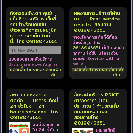
กิจกรรมอัพเดท ศูนย์
ผลงานการบริการที่ผ่าน
แท็กซี่ การบริการแท็กซี่
มา Past service
รถเช่าพร้อมคนขับ
results สอบถาม
ข่าวสารกิจกรรมสมาชิก
0818043651
เสนอข้อคิดเห็น ได้ที่
ทางเลือกการเดินที่ดีที่สุด
นี่...โทร 0818043651
สำหรับคุณ โทร
0818043651
มั่นใจ ลูกค้า
16 May 2024
ทุกท่าน ได้รับ บริการด้วย
รอยยิ้ม Service with a
แบบสอบถามหลังบริการ
smile
ประเมินความพึงพอใจลูกค้า
Evaluate customer
คลิกเพื่ออ่านรายละเอียดเพิ่ม
คลิกเพื่ออ่านรายละเอียดเพิ่ม
เติม ...
เติม ...
satisfaction ขอเรียนเชิญ
ร่วม แสดงข้อเสนอแนะ ได้
เลยครับ
สะดวกทุกช่องทาง
อัตราค่าบริการ PRICE
ติดต่อ : บริการแท็กซี่
ตารางราคา (โดย
24 ชั่วโมง : 24
ประมาณ ) คำนวณเริ่ม
hours services. โทร
ต้นจากกรุงเทพฯ
0818043651
สอบถามโทร
0818043651
ติดต่อสอบถาม
ยินดีต้อนรับ ลูกค้าผู้ทรง
ได้ 24 ชั่วโมง
เหมาแท็กซี่
เกียรติทุกท่าน