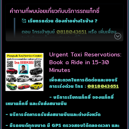
คำถามที่พบบ่อยเกี่ยวกับบริการรถแท็กซี่
🥰
เรียกรถด่วน ต้องทำอย่างไรบ้าง ?
ตอบ โทรเข้าศูนย์
0818043651
หรือ เพิ่มเพื่อน
ไลน์ ทำตามขั้นตอนข้างล่างนี้👇
🥰
เรียกรถต่างจังหวัดได้หรือไม่ ?
Urgent Taxi Reservations:
ตอบ เรียกได้ครับ มีรถร่วมสมาชิกในเครือข่ายขึ้น
Book a Ride in 15-30
ทะเบียนไว้ ให้บริการทุกจังหวัด
Minutes
🥰
ลืมของในรถต้องทำอย่างไร ?
เพื่อสะดวกในการติดต่อและขอบริ
การเร่งด่วน โทร :
0818043651
ตอบ โทรแจ้งศูนย์ทันทีที่นึกได้ ศูนย์สามารถติดต่อ
กับคนรถได้ตลอด 24 ชั่วโมง
- บริการเรียกแท็กซี่ จองแท็กซี่
เหมาแท็กซี่ และรับส่งสนามบิน
🥰
คิดราคาอย่างไร ?
- บริการจัดหารถรับส่งสนามบินและต่างจังหวัด
ตอบ คิดราคาตามระยะทาง ตั้งแต่จุดรับ จนถึงจุด
ส่ง (เริ่มต้นที่ 250 บาท)
- มีรถยนต์ทุกขนาด มี GPS ตรวจสอบได้ตลอดเวลา และ