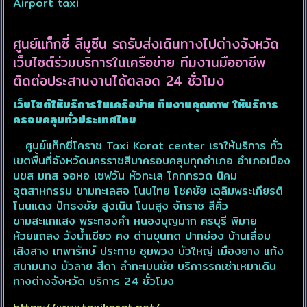
Airport taxi
ศูนย์แท็กซี่ ลีมูซีน รถรับส่งเดินทางไปต่างจังหวัด
เว็บไซต์ร่วมบริการในเครือข่าย ทีมงานมืออาชีพ
ติดต่อประสานงานได้ตลอด 24 ชั่วโมง
เว็บไซต์ให้บริการในเครือข่าย ทีมงานคุณภาพ ให้บริการ
ครอบคลุมทั่วประเทศไทย
ศูนย์แท็กซี่โคราช Taxi Korat center เราให้บริการ ทั่ว
เขตพื้นที่จังหวัดนครราชสีมาครอบคลุมทุกอําเภอ อำเภอเมือง
บขส มทส จอหอ เซฟวัน หัวทะเล โคกกรวด นิคม
อุตสาหกรรม ขามทะเลสอ โนนไทย โชคชัย เฉลิมพระเกียรติ
โนนแดง ปักธงชัย สูงเนิน โนนสูง จักราช สีคิ้ว
ขามสะแกแสง พระทองคำ หนองบุญมาก ครบุรี พิมาย
ห้วยแถลง วังน้ําเขียว คง ด่านขุนทด ปากช่อง บ้านเลื่อม
เสิงสาง เทพารักษ์ ประทาย ชุมพวง บัวใหญ่ เมืองยาง แก้ง
สนามนาง บัวลาย สีดา ลำทะเมนชัย บริการรถเช่าเหมาเดิน
ทางต่างจังหวัด บริการ 24 ชั่วโมง