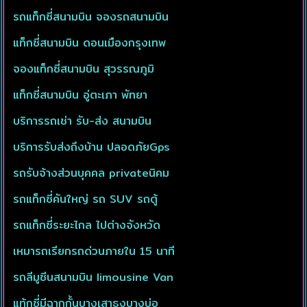
รถแท็กซี่สนามบิน จองรถสนามบิน
แท็กซี่สนามบิน ดอนเมืองกรุงเทพ
จองแท็กซี่สนามบิน สุวรรณภูมิ
แท็กซี่สนามบิน อู่ตะเภา พัทยา
บริการรถเช่า รับ-ส่ง สนามบิน
บริการรับส่งถึงบ้าน ปลอดภัยGps
รถรับจ้างส่วนบุคคล privateนิคม
รถแท็กซี่คันใหญ่ รถ SUV รถตู้
รถแท็กซี่ระยะไกล ไปต่างจังหวัด
เหมารถเรียกรถด่วนภายใน 15 นาที
รถลีมูซีนสนามบิน limousine Van
แท้กซี่มีฉากกั้นบางเสาธงบางบ่อ